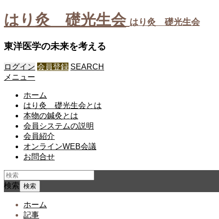
はり灸 礎光生会
はり灸 礎光生会
東洋医学の未来を考える
ログイン
会員登録
SEARCH
メニュー
ホーム
はり灸 礎光生会とは
本物の鍼灸とは
会員システムの説明
会員紹介
オンラインWEB会議
お問合せ
検索
ホーム
記事