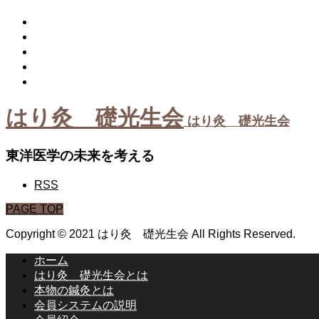
鍼灸臨床
生理学
脈診
経穴
解剖学
はり灸 礎光生会
はり灸 礎光生会
東洋医学の未来を考える
RSS
PAGE TOP
Copyright © 2021 はり灸 礎光生会 All Rights Reserved.
ホーム
はり灸 礎光生会とは
本物の鍼灸とは
会員システムの説明