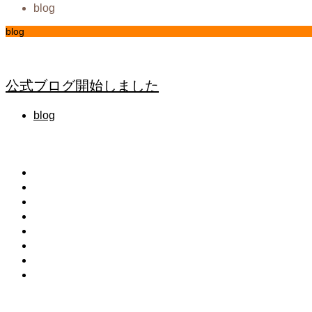
blog
blog
ここに説明文が入ります。ここに説明文が入ります。ここに
公式ブログ開始しました
blog
メニュー
ホーム
はり灸 礎光生会とは
本物の鍼灸とは
会員紹介
会員システムの説明
オンラインWEB会議
お問合せ
プライバシーポリシー
カテゴリー