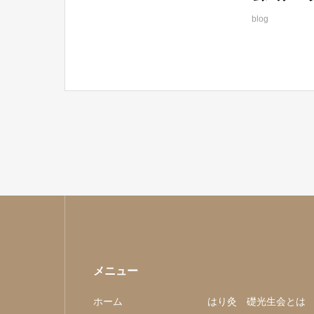
blog
メニュー
ホーム
はり灸 礎光生会とは