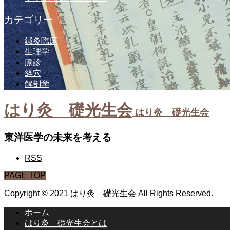
カテゴリー
鍼灸臨床
生理学
脈診
経穴
解剖学
はり灸 礎光生会
はり灸 礎光生会
東洋医学の未来を考える
RSS
PAGE TOP
Copyright © 2021 はり灸 礎光生会 All Rights Reserved.
ホーム
はり灸 礎光生会とは