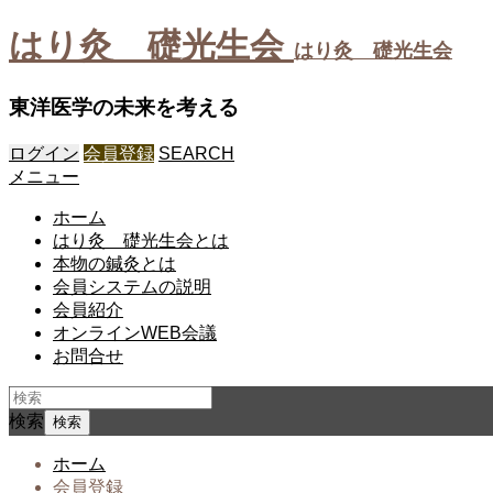
はり灸 礎光生会
はり灸 礎光生会
東洋医学の未来を考える
ログイン
会員登録
SEARCH
メニュー
ホーム
はり灸 礎光生会とは
本物の鍼灸とは
会員システムの説明
会員紹介
オンラインWEB会議
お問合せ
検索
ホーム
会員登録